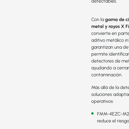
detectables.
Con la
gama de ci
metal y rayos X
convierte en parte
aditivo metálico i
garantizan una det
permite identific
detectores de met
ayudando a cerrar 
contaminación.
Más allá de la det
soluciones adaptad
operativos:
FMM-4EZC-M
reduce el riesg