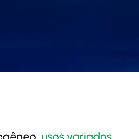
ogêneo,
usos variados