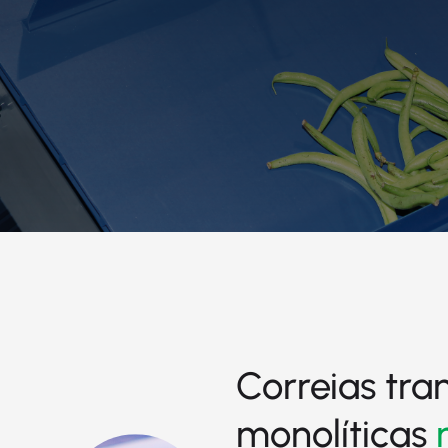
Correias tr
monolíticas