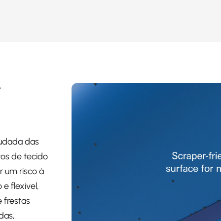
r
rudada das
tos de tecido
r um risco à
e flexível,
 frestas
das,