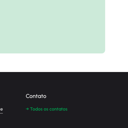
Contato
te
→ Todos os contatos