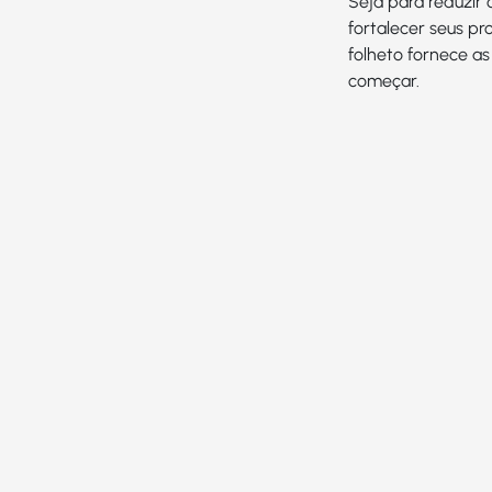
Seja para reduzir 
fortalecer seus pr
folheto fornece as
começar.