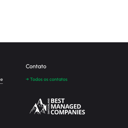
Contato
te
→ Todos os contatos