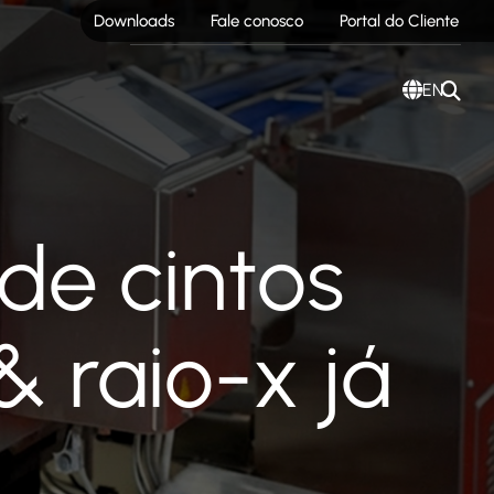
Downloads
Fale conosco
Portal do Cliente
EN
 de cintos
& raio-x já