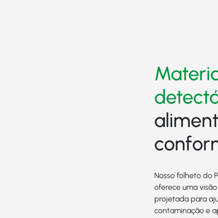
Materia
detectá
aliment
confor
Nosso folheto do P
oferece uma visão
projetada para aju
contaminação e a