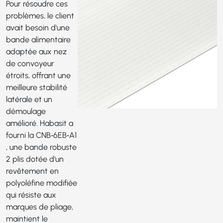
Pour résoudre ces
problèmes, le client
avait besoin d'une
bande alimentaire
adaptée aux nez
de convoyeur
étroits, offrant une
meilleure stabilité
latérale et un
démoulage
amélioré. Habasit a
fourni la
CNB‑6EB‑A1
, une bande robuste
2 plis dotée d'un
revêtement en
polyoléfine modifiée
qui résiste aux
marques de pliage,
maintient le