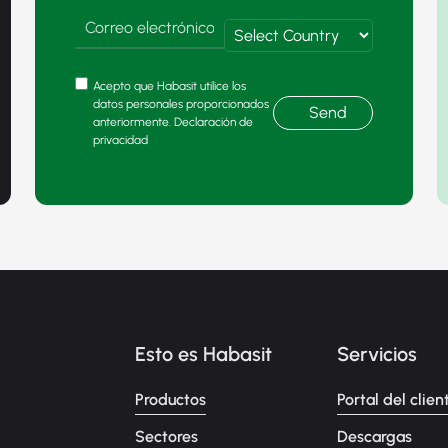
Acepto que Habasit utilice los
datos personales proporcionados
Send
anteriormente. Declaración de
privacidad
Esto es Habasit
Servicios
Productos
Portal del clien
Sectores
Descargas